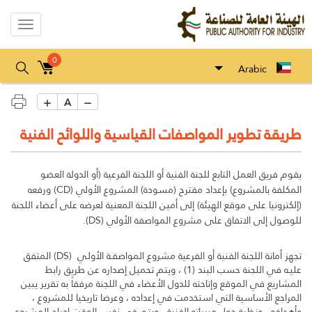
Toggle
gation
0
Arabic
A
طريقة تطوير المواصفات القياسية واللوائح الفنية
​​​​يقوم فريق العمل التابع للجنة الفنية أو اللجنة الفرعية (أو الدولة العضو
المكلفة بالمشروع) بإعداد مقترح (مسودة) المشروع الأولي (CD) ورفعه
(إلكترونيا على موقع الهيئة) إلى أمين اللجنة المعنية لعرضه على أعضاء اللجنة
للوصول إلى الاتفاق على مشروع المواصفة الأولي (DS).
تجهز أمانة اللجنة الفنية أو الفرعية مشروع المواصفـة الأولـي (DS) المتفق
عليـه في اللجنة حسب البند (1) ، ويتم تحميل إصداره عن طريق رابط
المشاريع في الموقع وإتاحته للدول الأعضاء في اللجنة مرفقاً به تقرير يبين
المراجع الأساسية التي استخدمت في إعداده ، وعرضا تاريخيا للمشروع ،
وأهدافه ، ونظرة حول مبرراته الفنية ، ويتم في نفس الوقت إدراج المشروع